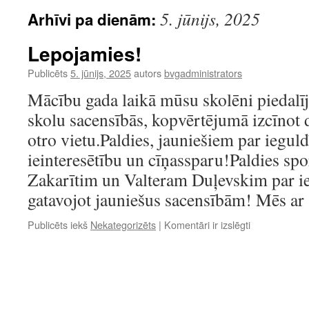
5. jūnijs, 2025
Arhīvi pa dienām:
Lepojamies!
Publicēts
5. jūnijs, 2025
autors
bvgadministrators
Mācību gada laikā mūsu skolēni piedalī
skolu sacensībās, kopvērtējumā izcīnot 
otro vietu.Paldies, jauniešiem par ieguld
ieinteresētību un cīņassparu!Paldies sp
Zakarītim un Valteram Duļevskim par i
gatavojot jauniešus sacensībām! Mēs a
Lepojamies!
Publicēts iekš
Nekategorizēts
|
Komentāri ir izslēgti