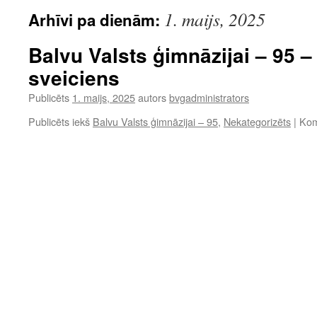
1. maijs, 2025
Arhīvi pa dienām:
Balvu Valsts ģimnāzijai – 95 
sveiciens
Publicēts
1. maijs, 2025
autors
bvgadministrators
Publicēts iekš
Balvu Valsts ģimnāzijai – 95
,
Nekategorizēts
|
Kome