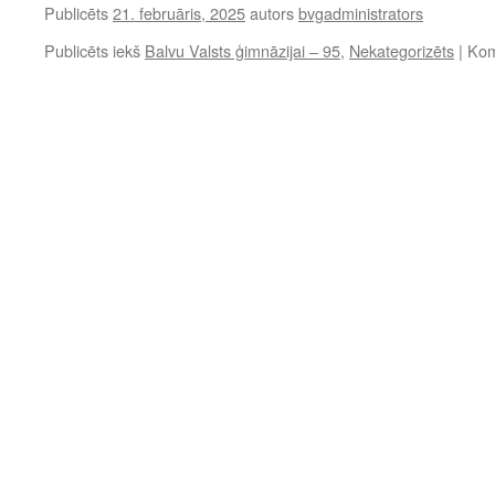
Publicēts
21. februāris, 2025
autors
bvgadministrators
Publicēts iekš
Balvu Valsts ģimnāzijai – 95
,
Nekategorizēts
|
Kome