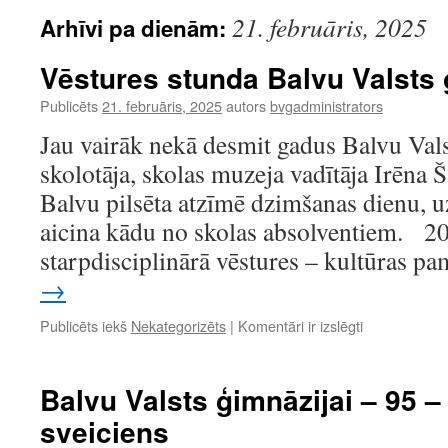
21. februāris, 2025
Arhīvi pa dienām:
Vēstures stunda Balvu Valsts 
Publicēts
21. februāris, 2025
autors
bvgadministrators
Jau vairāk nekā desmit gadus Balvu Vals
skolotāja, skolas muzeja vadītāja Irēna 
Balvu pilsēta atzīmē dzimšanas dienu, u
aicina kādu no skolas absolventiem. 20
starpdisciplinārā vēstures – kultūras 
→
Vēstures
Publicēts iekš
Nekategorizēts
|
Komentāri ir izslēgti
stunda
Balvu
Valsts
Balvu Valsts ģimnāzijai – 95 
ģimnāzijā
sveiciens