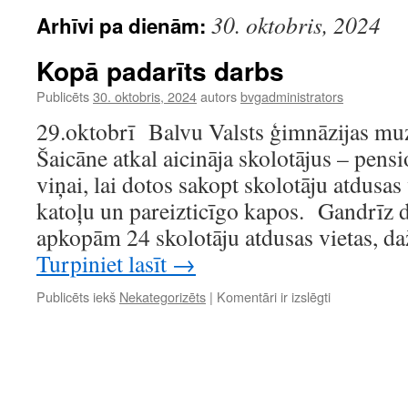
30. oktobris, 2024
Arhīvi pa dienām:
Kopā padarīts darbs
Publicēts
30. oktobris, 2024
autors
bvgadministrators
29.oktobrī Balvu Valsts ģimnāzijas muz
Šaicāne atkal aicināja skolotājus – pens
viņai, lai dotos sakopt skolotāju atdusas
katoļu un pareizticīgo kapos. Gandrīz d
apkopām 24 skolotāju atdusas vietas, daž
Turpiniet lasīt
→
Kopā
Publicēts iekš
Nekategorizēts
|
Komentāri ir izslēgti
padarīts
darbs