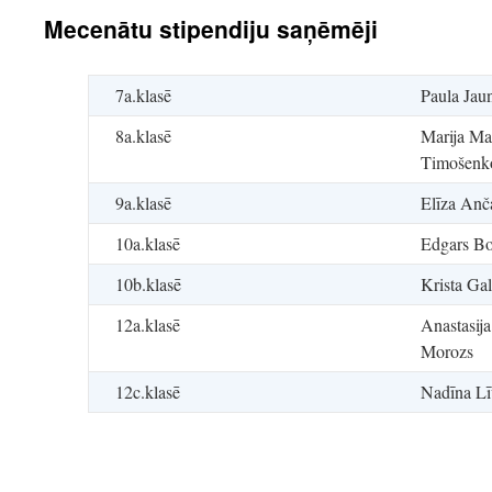
Mecenātu stipendiju saņēmēji
7a.klasē
Paula Jau
8a.klasē
Marija Mas
Timošenk
9a.klasē
Elīza Anč
10a.klasē
Edgars Bo
10b.klasē
Krista Gal
12a.klasē
Anastasij
Morozs
12c.klasē
Nadīna Lī